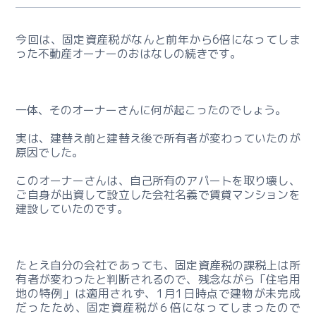
ら
今回は、固定資産税がなんと前年から6倍になってしま
お
った不動産オーナーのおはなしの続きです。
問
合
せ
一体、そのオーナーさんに何が起こったのでしょう。
実は、建替え前と建替え後で所有者が変わっていたのが
相
原因でした。
続・
事
このオーナーさんは、自己所有のアパートを取り壊し、
業
ご自身が出資して設立した会社名義で賃貸マンションを
継
建設していたのです。
承
コ
ン
たとえ自分の会社であっても、固定資産税の課税上は所
サ
有者が変わったと判断されるので、残念ながら「住宅用
ル
地の特例」は適用されず、1月1日時点で建物が未完成
テ
だったため、固定資産税が６倍になってしまったので