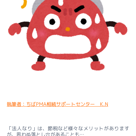
対
策
コ
ン
サ
ル
テ
ィ
ン
グ
基
本
料
金
執筆者：ちばPMA相続サポートセンター K.N
ー
事
業
「法人なり」は、節税など様々なメリットがあります
継
が、思わぬ落とし穴があることも…