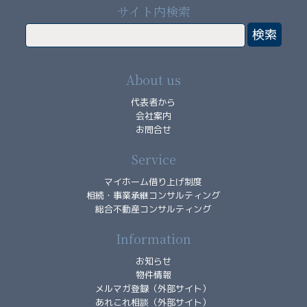
承
サイト内検索
コ
ン
サ
ル
About us
テ
ィ
代表者から
ン
会社案内
グ
お問合せ
料
Service
金
マイホーム借り上げ制度
総
相続・事業承継コンサルティング
総合不動産コンサルティング
合
不
Information
動
産
お知らせ
コ
物件情報
メルマガ登録（外部サイト）
ン
あれこれ相談（外部サイト）
サ