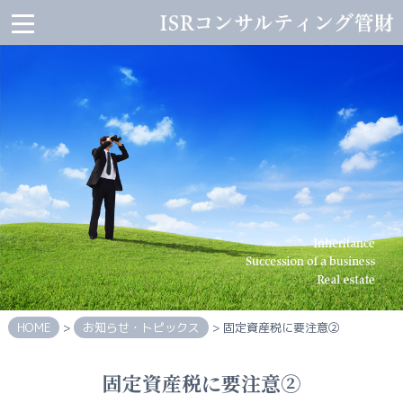
ISR
コ
ン
サ
ル
テ
ィ
ン
グ
管
財
HOME
会
社
案
内
HOME
>
お知らせ・トピックス
> 固定資産税に要注意②
代
表
固定資産税に要注意②
者
か