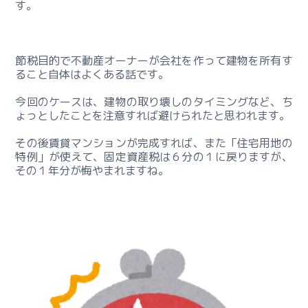
ィ
す。
ン
グ
節税目的で不動産オーナーが会社を作って建物を所有す
ー
ること自体はよくある話です。
相
続
今回のケースは、建物の取り壊しのタイミングなど、ち
ょっとしたことを注意すれば避けられたと思われます。
対
策
その後賃貸マンションが完成すれば、また「住宅用地の
4
特例」が使えて、固定資産税は６分の１に戻りますが、
段
その１年分が悔やまれますね。
階
の
流
れ
ー
相
続