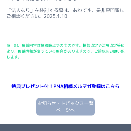
承
の
「法人なり」を検討する際は、あわてず、是非専門家に
全
ご相談ください。2025.1.18
体
像
ー
※上記、掲載内容は投稿時点でのものです。情報改定や法令改定等に
事
より、掲載情報が変っている場合がありますので、ご確認をお願い致
業
します。
継
承
の
実
特典プレゼント付！PMA相続メルマガ登録はこちら
務
お知らせ・トピックス一覧
ー
ページへ
事
業
継