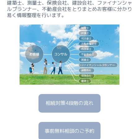
ィ
建築士、測量士、保険会社、建設会社、ファイナンシャ
ン
ルプランナー、不動産会社をとりまとめお客様に分かり
グ
易く情報整理を行います。
ー
相
続
対
策
4
段
階
の
流
れ
相続対策4段階の流れ
ー
相
事前無料相談のご予約
続