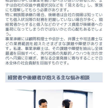
承
相談者の多くは事業を続けるべきか迷いがあるため、ま
ずは自社の収益や資産状況などを「見える化」し、家族
の
にも理解してもらう必要があります。
全
特に親族間承継の場合、後継者は会社の現場は知ってい
体
ても借入状況等の財務を把握していない場合が多く、現
像
経営者からすると借入などのマイナス資産が後継者への
重荷になってしまうのではないかとの心配もあるでしょ
う。
ー
事業承継には顧問税理士や会計士、弁護士や司法書士な
事
どの業務範囲を超えたさまざまな課題や障壁がありま
業
す。私達、事業承継士は、その課題や障壁を抽出し全体
継
最適を目指すべく、先代社⻑の先駆的ノウハウを次の世
承
代へ円滑に引継ぎ、更なる企業発展に寄与することで日
の
本全体の社会貢献を目指すものです。
実
務
経営者や後継者が抱える主な悩み相談
ー
事
業
継