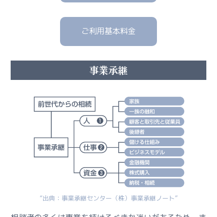
対
策
コ
ご利用基本料金
ン
サ
ル
事業承継
テ
ィ
ン
グ
基
本
料
金
ー
事
業
“出典：事業承継センター（株）事業承継ノート”
継