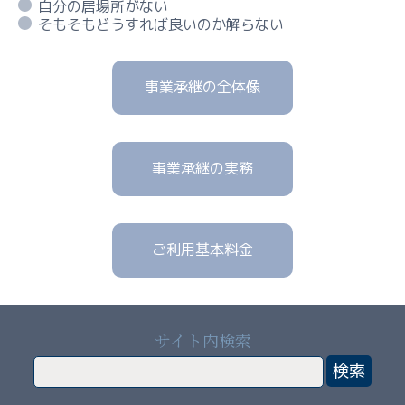
自分の居場所がない
ル
そもそもどうすれば良いのか解らない
テ
ィ
ン
事業承継の全体像
グ
ー
事業承継の実務
賃
貸
経
営
ご利用基本料金
の
本
質
３
サイト内検索
分
類