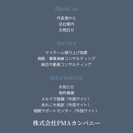
ー
主
About us
な
代表者から
収
会社案内
益
お問合せ
不
動
Service
産
マイホーム借り上げ制度
の
相続・事業承継コンサルティング
分
総合不動産コンサルティング
析
数
Information
値
お知らせ
物件情報
ー
メルマガ登録（外部サイト）
課
あれこれ相談（外部サイト）
相続サポートセンター（外部サイト）
題
解
株式会社PMAカンパニー
決
型