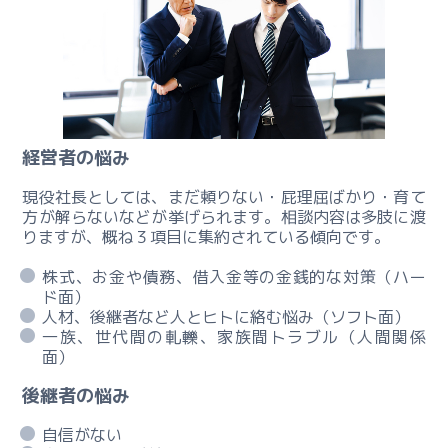
承
コ
ン
サ
ル
テ
ィ
経営者の悩み
ン
グ
現役社⻑としては、まだ頼りない・屁理屈ばかり・育て
料
方が解らないなどが挙げられます。相談内容は多肢に渡
金
りますが、概ね３項目に集約されている傾向です。
株式、お金や債務、借入金等の金銭的な対策（ハー
総
ド面）
合
人材、後継者など人とヒトに絡む悩み（ソフト面）
不
一族、世代間の軋轢、家族間トラブル（人間関係
動
面）
産
後継者の悩み
コ
ン
自信がない
サ