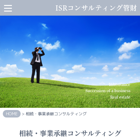
ISR
コ
ン
サ
ル
テ
ィ
ン
グ
管
財
HOME
会
社
案
内
HOME
> 相続・事業承継コンサルティング
代
表
相続・事業承継コンサルティング
者
か