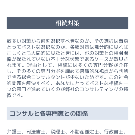
ら
相続対策
お
問
合
数多い対策から何を選択すべきなのか、その選択は自身
せ
とってベストな選択なのか、各種対策は部分的に見れば
正しくとも大局的に見たときには、他の対策との相関関
係が保たれていない不十分な状態であるケースが散見さ
相
れます。理由として、相続には多くの専門分野が介在
続・
し、その多くの専門分野を纏めて俯瞰的な視点から判断
事
できる総合コンサルタントが少ないためです。この社会
業
的問題を解決すべく、あなたにとってベストな相続を一
継
つの窓口で進めていくのが弊社のコンサルティングの特
承
徴です。
コ
ン
コンサルと各専門家との関係
サ
ル
テ
弁護士、司法書士、税理士、不動産鑑定士、行政書士、