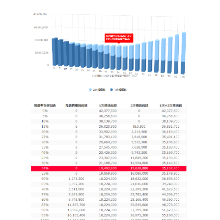
ル
テ
ィ
ン
グ
ー
賃
貸
経
営
の
本
質
３
分
類