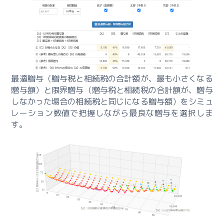
コ
ン
サ
ル
事
例
最適贈与（贈与税と相続税の合計額が、最も小さくなる
概
贈与額）と限界贈与（贈与税と相続税の合計額が、贈与
要
しなかった場合の相続税と同じになる贈与額）をシミュ
レーション数値で把握しながら最良な贈与を選択しま
利
す。
用
型・
取
得
型
ー
課
題