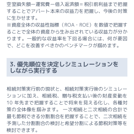
承
空室損失額ー運営費ー借入返済額＝税引前利益まで把握
コ
することでアパート本来の収益力を把握し、今後の対策
ン
に生かせます。
サ
※資産全体の収益性指標（ROA・ROE）を数値で把握す
ル
ることで全体の資産から生み出されている収益力が分か
テ
ります。一般的な収益率を下回る場合には、何が要因
ィ
で、どこを改善すべきかのベンチマークが掴めます。
ン
グ
料
3. 優先順位を決定しシミュレーションを
しながら実行する
金
総
相続対策実行前の現状と、相続対策実行後のシミュレー
合
ションに加え、相続税、贈与税支払い後の財産変動を
不
10 年先まで把握することで将来を見える化し、各種対
動
策の全体像を掴みます。 一次相続と二次相続の合計で
産
最も節税できる分割割合を把握することで、二次相続を
コ
予測した分割割合の検討と希望分割による節税対策等を
ン
検討できます。
サ