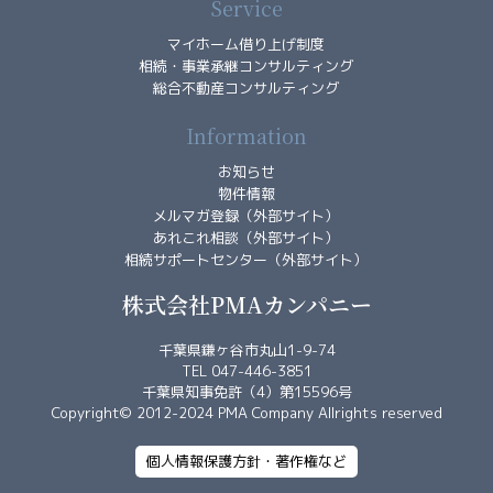
Service
ー
課
マイホーム借り上げ制度
題
相続・事業承継コンサルティング
解
総合不動産コンサルティング
決
Information
型
コ
お知らせ
ン
物件情報
サ
メルマガ登録（外部サイト）
あれこれ相談（外部サイト）
ル
相続サポートセンター（外部サイト）
事
例
株式会社PMAカンパニー
概
要
千葉県鎌ヶ谷市丸山1-9-74
TEL 047-446-3851
事
千葉県知事免許（4）第15596号
Copyright© 2012-2024 PMA Company Allrights reserved
業
経
個人情報保護方針・著作権など
営