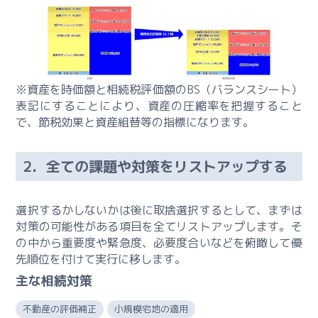
ィ
ン
グ
ー
相
※資産を時価額と相続税評価額のBS（バランスシート）
続
表記にすることにより、資産の圧縮率を把握すること
対
で、節税効果と資産組替等の指標になります。
策
4
2．全ての課題や対策をリストアップする
段
階
の
選択するかしないかは後に取捨選択するとして、まずは
流
対策の可能性がある項目を全てリストアップします。そ
れ
の中から重要度や緊急度、必要度合いなどを俯瞰して優
先順位を付けて実行に移します。
ー
主な相続対策
相
続
不動産の評価補正
小規模宅地の適用