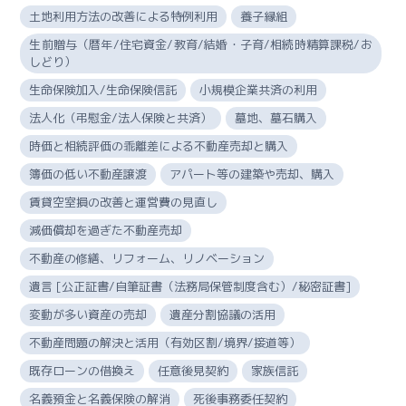
対
土地利用方法の改善による特例利用
養子縁組
策
コ
生前贈与（暦年/住宅資金/教育/結婚・子育/相続時精算課税/お
しどり）
ン
サ
生命保険加入/生命保険信託
小規模企業共済の利用
ル
法人化（弔慰金/法人保険と共済）
墓地、墓石購入
テ
時価と相続評価の乖離差による不動産売却と購入
ィ
ン
簿価の低い不動産譲渡
アパート等の建築や売却、購入
グ
賃貸空室損の改善と運営費の見直し
基
減価償却を過ぎた不動産売却
本
料
不動産の修繕、リフォーム、リノベーション
金
遺言 [公正証書/自筆証書（法務局保管制度含む）/秘密証書]
変動が多い資産の売却
遺産分割協議の活用
ー
事
不動産問題の解決と活用（有効区割/境界/接道等）
業
既存ローンの借換え
任意後見契約
家族信託
継
名義預金と名義保険の解消
死後事務委任契約