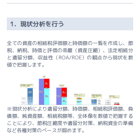
ら
1．現状分析を行う
お
問
合
全ての資産の相続税評価額と時価額の一覧を作成し、節
せ
税、納税、時価と評価の乖離（資産圧縮）、法定相続分
と遺留分額、収益性（ROA/ROE）の観点から現状を数
相
値で把握します。
続・
事
業
継
承
コ
※現状分析により遺留分額、時価額、相続税評価額、負
ン
債額、純資産額、相続税額等、全体像を数値で把握する
サ
ことにより、節税圧縮度や遺留分対策、納税資金の準備
ル
など各種対策のベースが掴めます。
テ