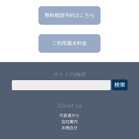
解
決
無料相談予約はこちら
型
コ
ン
サ
ご利用基本料金
ル
事
例
概
サイト内検索
要
処
分
About us
型・
管
代表者から
理
会社案内
型
お問合せ