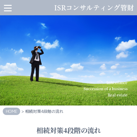
ISR
コ
ン
サ
ル
テ
ィ
ン
グ
管
財
HOME
会
社
案
内
HOME
> 相続対策4段階の流れ
代
表
相続対策4段階の流れ
者
か