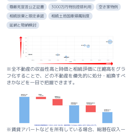
承
の
尊厳死宣言公正証書
3000万円特別控除利用
空き家特例
全
相続放棄と限定承認
相続土地国庫帰属制度
体
延納と物納検討
像
ー
事
業
継
※全不動産の収益性高と時価と相続評価に圧縮高をグラ
承
フ化することで、どの不動産を優先的に処分・組換すべ
の
きかなどを一目で把握できます。
実
務
ー
事
業
継
※賃貸アパートなどを所有している場合、総潜在収入ー