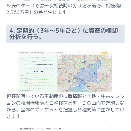
ー
※表のケースでは一次相続時の分け方次第で、相続税に
主
2,360万円もの差が生じます。
な
収
益
4. 定期的（3年〜5年ごと）に資産の棚卸
不
分析を行う。
動
産
の
分
析
数
値
現在所有している不動産の位置情報と土地・中古マンシ
ー
ョンの相場情報や人口推移などを一つの画面で確認しな
課
がら、全体のマーケットを把握し各種対策に生かしてい
題
きます。
解
決
型