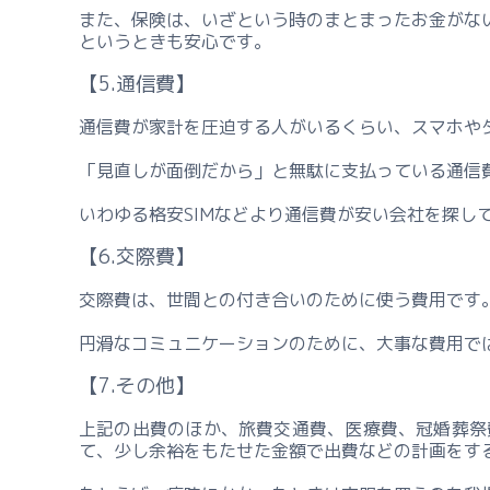
また、保険は、いざという時のまとまったお金がな
というときも安心です。
【5.通信費】
通信費が家計を圧迫する人がいるくらい、スマホや
「見直しが面倒だから」と無駄に支払っている通信
いわゆる格安SIMなどより通信費が安い会社を探し
【6.交際費】
交際費は、世間との付き合いのために使う費用です
円滑なコミュニケーションのために、大事な費用で
【7.その他】
上記の出費のほか、旅費交通費、医療費、冠婚葬祭
て、少し余裕をもたせた金額で出費などの計画をす