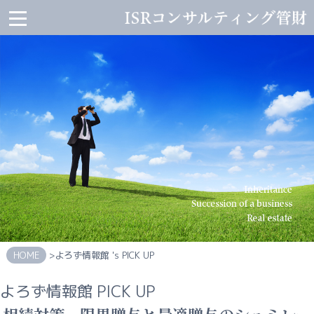
ISR
コ
ン
サ
ル
テ
ィ
ン
グ
管
財
HOME
会
社
案
内
HOME
>よろず情報館 's PICK UP
代
表
よろず情報館 PICK UP
者
か