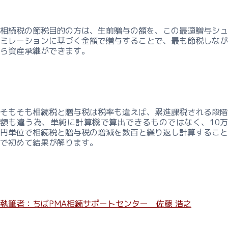
承
の
全
相続税の節税目的の方は、生前贈与の額を、この最適贈与シュ
体
ミレーションに基づく金額で贈与することで、最も節税しなが
像
ら資産承継ができます。
ー
事
業
継
そもそも相続税と贈与税は税率も違えば、累進課税される段階
承
額も違う為、単純に計算機で算出できるものではなく、10万
の
円単位で相続税と贈与税の増減を数百と繰り返し計算すること
で初めて結果が解ります。
実
務
ー
事
執筆者：ちばPMA相続サポートセンター 佐藤 浩之
業
継