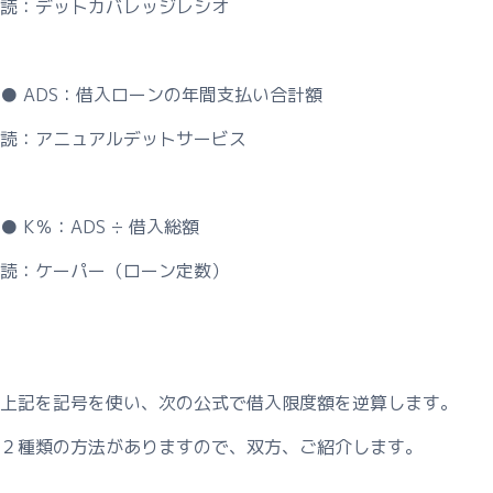
読：デットカバレッジレシオ
談
予
約・
● ADS：借入ローンの年間支払い合計額
資
料
読：アニュアルデットサービス
請
求】
● K％：ADS ÷ 借入総額
個
人
読：ケーパー（ローン定数）
情
報
保
護
方
上記を記号を使い、次の公式で借入限度額を逆算します。
針・
著
２種類の方法がありますので、双方、ご紹介します。
作
権