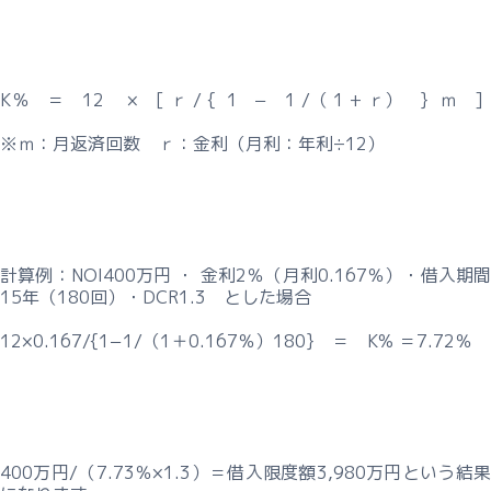
K％ ＝ 12 × [ ｒ / { 1 − 1 /（ 1 + ｒ） } ｍ ]
※ｍ：月返済回数 ｒ：金利（月利：年利÷12）
計算例：NOI400万円 ・ 金利2％（月利0.167％）・借入期間
15年（180回）・DCR1.3 とした場合
12×0.167/{1−1/（1＋0.167％）180} ＝ K% ＝7.72％
400万円/（7.73％×1.3）＝借入限度額3,980万円という結果