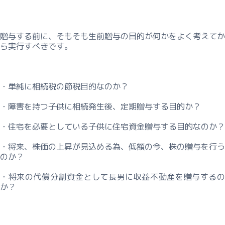
承
コ
ン
サ
贈与する前に、そもそも生前贈与の目的が何かをよく考えてか
ら実行すべきです。
ル
テ
ィ
ン
・単純に相続税の節税目的なのか？
グ
料
・障害を持つ子供に相続発生後、定期贈与する目的か？
金
・住宅を必要としている子供に住宅資金贈与する目的なのか？
総
・将来、株価の上昇が見込める為、低額の今、株の贈与を行う
合
のか？
不
・将来の代償分割資金として長男に収益不動産を贈与するの
動
か？
産
コ
ン
サ