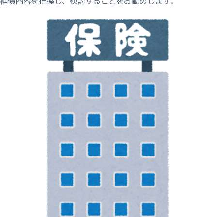
補償内容を把握し、検討することをお勧めします。
解
決
型
コ
ン
サ
ル
事
例
概
要
処
分
型・
管
理
型