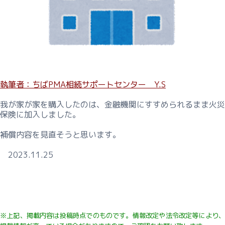
ー
課
題
解
決
型
コ
執筆者：ちばPMA相続サポートセンター Y.S
ン
サ
我が家が家を購入したのは、金融機関にすすめられるまま火災
ル
保険に加入しました。
事
例
補償内容を見直そうと思います。
概
2023.11.25
要
事
業
経
営
※上記、掲載内容は投稿時点でのものです。
情報改定や法令改定等により