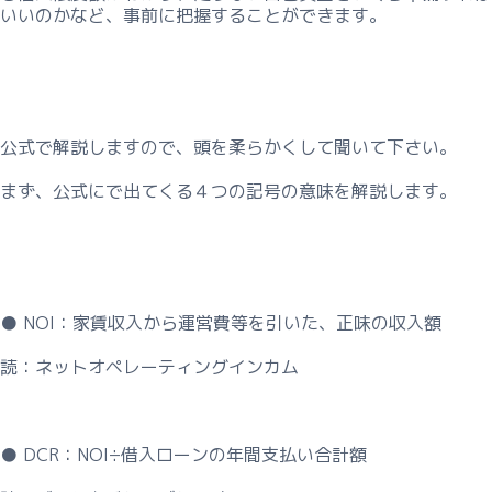
いいのかなど、事前に把握することができます。
決
【相
談
予
約】
公式で解説しますので、頭を柔らかくして聞いて下さい。
事
まず、公式にで出てくる４つの記号の意味を解説します。
業
継
承
コ
ン
● NOI：家賃収入から運営費等を引いた、正味の収入額
サ
ル
読：ネットオペレーティングインカム
テ
ィ
ン
● DCR：NOI÷借入ローンの年間支払い合計額
グ
【相