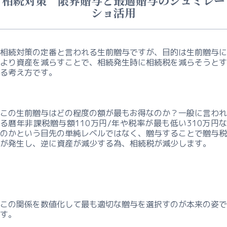
相続対策 限界贈与と最適贈与のシュミレー
ショ活用
ら
お
問
相続対策の定番と言われる生前贈与ですが、目的は生前贈与に
合
より資産を減らすことで、相続発生時に相続税を減らそうとす
る考え方です。
せ
相
続・
この生前贈与はどの程度の額が最もお得なのか？一般に言われ
事
る暦年非課税贈与額110万円/年や税率が最も低い310万円な
のかという目先の単純レベルではなく、贈与することで贈与税
業
が発生し、逆に資産が減少する為、相続税が減少します。
継
承
コ
ン
サ
この関係を数値化して最も適切な贈与を選択すのが本来の姿で
ル
す。
テ