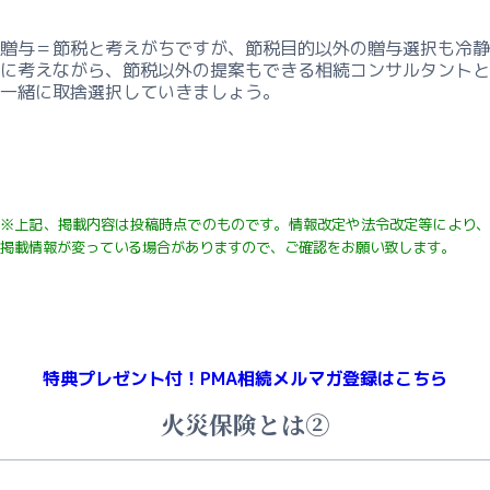
ル
贈与＝節税と考えがちですが、節税目的以外の贈与選択も冷静
テ
に考えながら、節税以外の提案もできる相続コンサルタントと
ィ
一緒に取捨選択していきましょう。
ン
グ
ー
賃
※上記、掲載内容は投稿時点でのものです。
情報改定や法令改定等により
貸
掲載情報が変っている
場合がありますので、ご確認をお願い致します。
経
営
の
本
質
特典プレゼント付！
PMA相続メルマガ登録はこちら
３
分
火災保険とは②
類