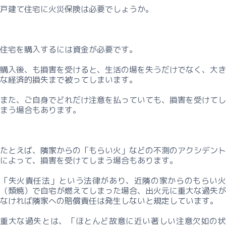
ー
戸建て住宅に火災保険は必要でしょうか。
主
な
収
益
住宅を購入するには資金が必要です。
不
購入後、も損害を受けると、生活の場を失うだけでなく、大き
動
な経済的損失まで被ってしまいます。
産
の
また、ご自身でどれだけ注意を払っていても、損害を受けてし
分
まう場合もあります。
析
数
値
たとえば、隣家からの「もらい火」などの不測のアクシデント
によって、損害を受けてしまう場合もあります。
ー
課
「失火責任法」という法律があり、近隣の家からのもらい火
題
（類焼）で自宅が燃えてしまった場合、出火元に重大な過失が
なければ隣家への賠償責任は発生しないと規定しています。
解
決
重大な過失とは、「ほとんど故意に近い著しい注意欠如の状
型