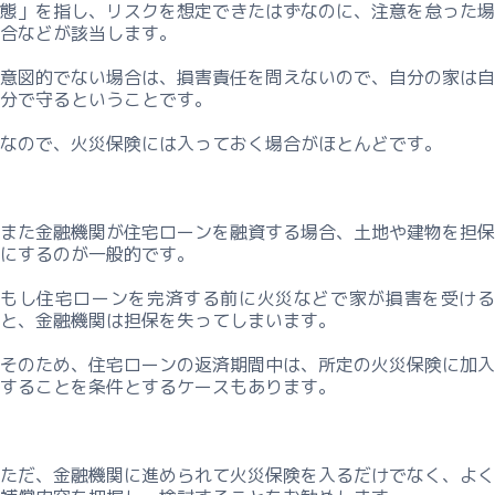
態」を指し、リスクを想定できたはずなのに、注意を怠った場
コ
合などが該当します。
ン
サ
意図的でない場合は、損害責任を問えないので、自分の家は自
ル
分で守るということです。
事
なので、火災保険には入っておく場合がほとんどです。
例
概
要
また金融機関が住宅ローンを融資する場合、土地や建物を担保
利
にするのが一般的です。
用
もし住宅ローンを完済する前に火災などで家が損害を受ける
型・
と、金融機関は担保を失ってしまいます。
取
得
そのため、住宅ローンの返済期間中は、所定の火災保険に加入
型
することを条件とするケースもあります。
ー
課
ただ、金融機関に進められて火災保険を入るだけでなく、よく
題