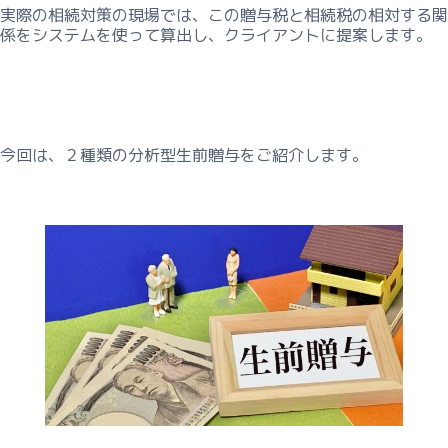
ィ
実際の相続対策の現場では、この贈与税と相続税の相対する関
ン
係をシステムを使って算出し、クライアントに提案します。
グ
ー
相
続
今回は、２種類の分析型生前贈与をご紹介します。
対
策
4
段
階
の
流
れ
ー
相
続