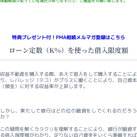
型・
掲載情報が変っている
場合がありますので、ご確認をお願い致します。
投
資
型・
そ
の
特典プレゼント付！
PMA相続メルマガ登録はこちら
他/
ローン定数（K%）を使った借入限度額
混
合
型
収益不動産を購入する際、あえて借入をして購入することによ
り、レバレッジ（テコ）がプラスに働くことにより、自己資本
相
（頭金）に対する収益率が上昇します。
続・
賃
貸
経
しかし、果たして銀行はどの位の融資をしてくれるのだろう
営・
か？
課
この疑問を解くカラクリを理解することにより、銀行が融資す
題
る借入限度額がわかり、足りない自己資金をいくら準備すれば
解