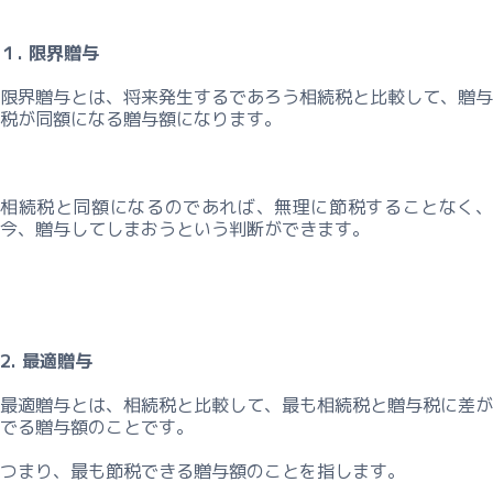
対
策
１. 限界贈与
コ
ン
限界贈与とは、将来発生するであろう相続税と比較して、贈与
サ
税が同額になる贈与額になります。
ル
テ
ィ
ン
相続税と同額になるのであれば、無理に節税することなく、
今、贈与してしまおうという判断ができます。
グ
基
本
料
金
2. 最適贈与
ー
最適贈与とは、相続税と比較して、最も相続税と贈与税に差が
事
でる贈与額のことです。
業
継
つまり、最も節税できる贈与額のことを指します。