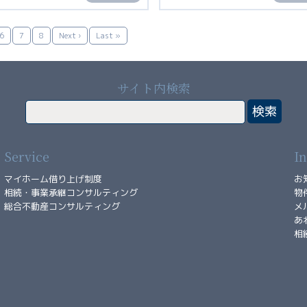
6
7
8
Next ›
Last »
サイト内検索
Service
I
マイホーム借り上げ制度
お
相続・事業承継コンサルティング
物
総合不動産コンサルティング
メ
あ
相