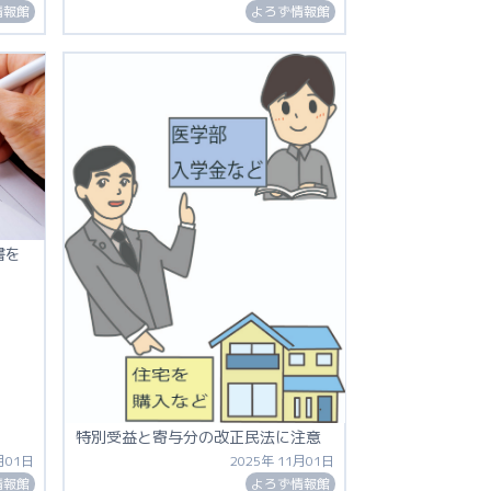
情報館
よろず情報館
書を
特別受益と寄与分の改正民法に注意
月01日
2025年 11月01日
情報館
よろず情報館