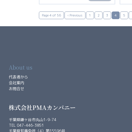
Page 4 of 56
‹ Previous
1
2
3
4
5
About us
代表者から
会社案内
お問合せ
株式会社PMAカンパニー
千葉県鎌ヶ谷市丸山1-9-74
TEL 047-446-3851
千葉県知事免許（4）第15596号